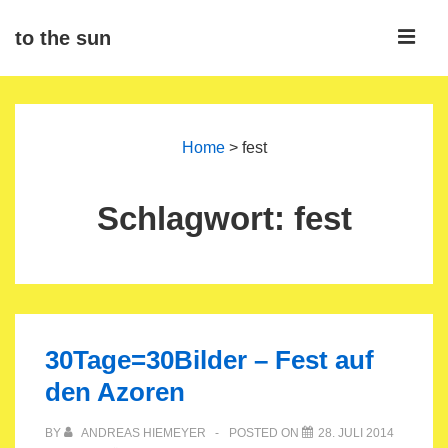
↓
ME
to the sun
Zum
Inhalt
Main
Navigation
Home
>
fest
Schlagwort:
fest
30Tage=30Bilder – Fest auf
den Azoren
BY
ANDREAS HIEMEYER
POSTED ON
28. JULI 2014