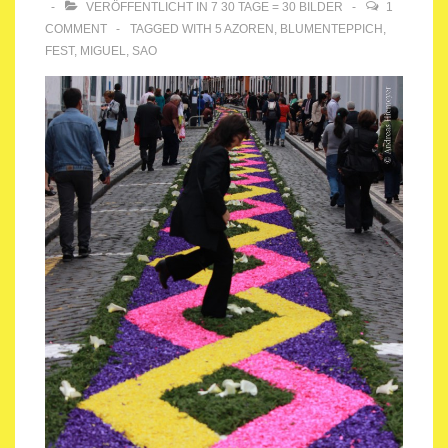
VERÖFFENTLICHT IN
7 30 TAGE = 30 BILDER
1
COMMENT
TAGGED WITH
5 AZOREN
,
BLUMENTEPPICH
,
FEST
,
MIGUEL
,
SAO