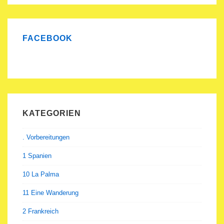
Fest
auf
den
FACEBOOK
Azoren
KATEGORIEN
. Vorbereitungen
1 Spanien
10 La Palma
11 Eine Wanderung
2 Frankreich