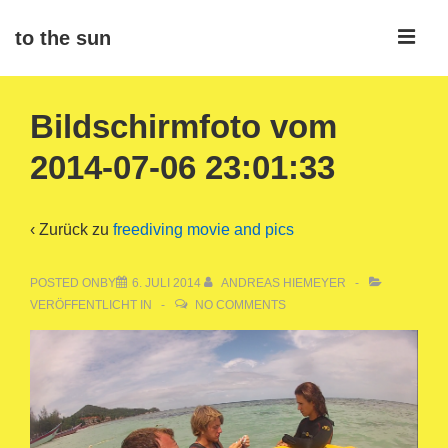
↓
ME
to the sun
Zum
Inhalt
Main
Bildschirmfoto vom
Navigation
2014-07-06 23:01:33
‹ Zurück zu
freediving movie and pics
POSTED ONBY
6. JULI 2014
ANDREAS HIEMEYER
VERÖFFENTLICHT IN
NO COMMENTS