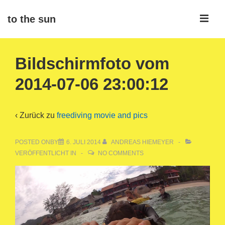
↓
ME
to the sun
Zum
Inhalt
Main
Bildschirmfoto vom
Navigation
2014-07-06 23:00:12
‹ Zurück zu
freediving movie and pics
POSTED ONBY
6. JULI 2014
ANDREAS HIEMEYER
VERÖFFENTLICHT IN
NO COMMENTS