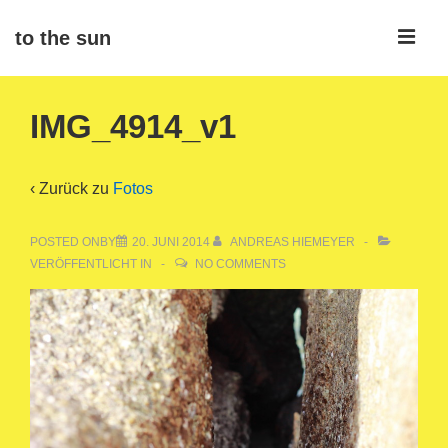
↓
ME
to the sun
Zum
Inhalt
Main
IMG_4914_v1
Navigation
‹ Zurück zu
Fotos
POSTED ONBY
20. JUNI 2014
ANDREAS HIEMEYER
VERÖFFENTLICHT IN
NO COMMENTS