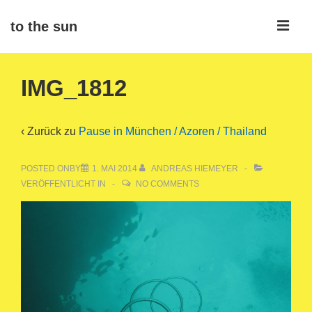
↓
ME
to the sun
Zum
Inhalt
Main
IMG_1812
Navigation
‹ Zurück zu
Pause in München / Azoren / Thailand
POSTED ONBY
1. MAI 2014
ANDREAS HIEMEYER
VERÖFFENTLICHT IN
NO COMMENTS