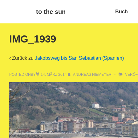
↓
Main
to the sun
Buch
Zum
Navigat
Inhalt
IMG_1939
‹ Zurück zu
Jakobsweg bis San Sebastian (Spanien)
POSTED ONBY
14. MÄRZ 2014
ANDREAS HIEMEYER
VERÖF