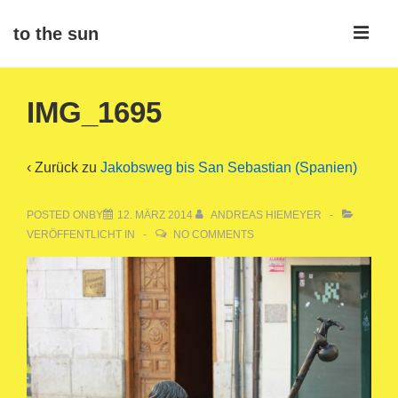
↓
ME
to the sun
Zum
Inhalt
Main
IMG_1695
Navigation
‹ Zurück zu
Jakobsweg bis San Sebastian (Spanien)
POSTED ONBY
12. MÄRZ 2014
ANDREAS HIEMEYER
VERÖFFENTLICHT IN
NO COMMENTS