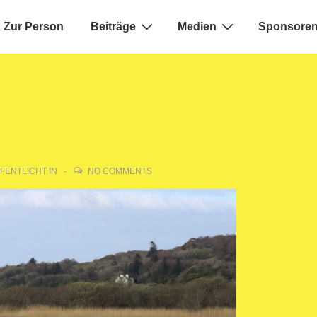
Zur Person
Beiträge
Medien
Sponsoren
ion
FENTLICHT IN
NO COMMENTS