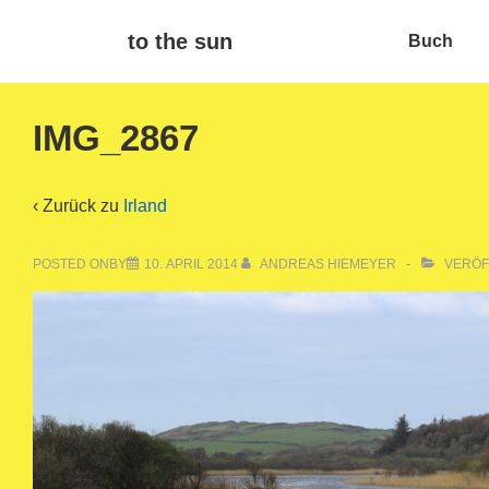
↓
Main
to the sun
Buch
Zum
Navigat
Inhalt
IMG_2867
‹ Zurück zu
Irland
POSTED ONBY
10. APRIL 2014
ANDREAS HIEMEYER
VERÖF